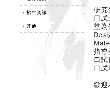
研究
招生資訊
口試
堂為
其他
Desi
Mate
指導
口試
口試
歡迎