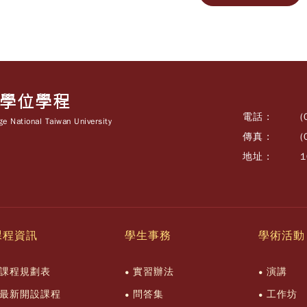
士學位學程
電話 :
(
e National Taiwan University
傳真 :
(
地址 :
課程資訊
學生事務
學術活動
課程規劃表
實習辦法
演講
最新開設課程
問答集
工作坊