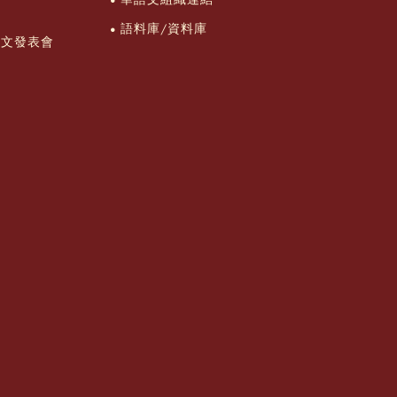
語料庫/資料庫
論文發表會
流