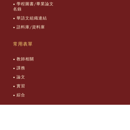
學程圖書/畢業論文
名錄
華語文組織連結
語料庫/資料庫
常用表單
教師相關
課務
論文
實習
綜合
Copyright © Graduate Program of Teaching Chinese as a Second
Language National Taiwan University © 2026 all rights reserved.
Designed by
DeviseTop