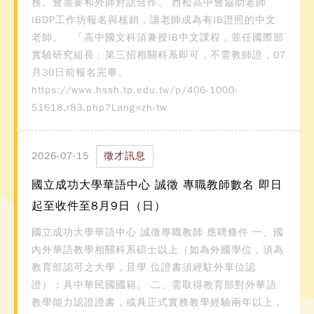
務。會需要和外師對話合作。 西松高中會協助老師
IBDP工作坊報名與核銷，讓老師成為有IB證照的中文
老師。 「高中國文科須兼授IB中文課程，並任國際部
實驗研究組長」第三招相關科系即可，不需教師證，07
月30日前報名完畢。
https://www.hssh.tp.edu.tw/p/406-1000-
51618,r83.php?Lang=zh-tw
2026-07-15
徵才訊息
國立成功大學華語中心 誠徵 專職教師數名 即日
起至收件至8月9日（日）
國立成功大學華語中心 誠徵專職教師 應聘條件 一、國
內外華語教學相關科系碩士以上（如為外國學位，須為
教育部認可之大學，且學 位證書須經駐外單位認
證）；具中華民國國籍。 二、需取得教育部對外華語
教學能力認證證書，或具正式實務教學經驗兩年以上，