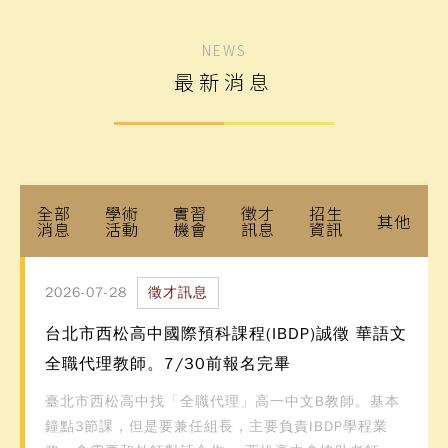
NEWS
最新消息
全部
學術
實習
徵才
招生
其他
消息
活動
機會
訊息
資訊
2026-07-28
徵才訊息
台北市西松高中國際預科課程(IBDP)誠徵 華語文
全職代理教師。7/30前報名完畢
臺北市西松高中找「全職代理」高一中文B教師。基本
鐘點3節課，但是要兼任組長，主要負責IBDP學程業