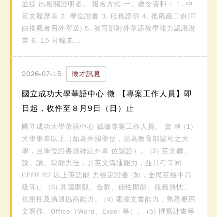
並提 出相關證明者。 報名方式 一、繳交資料： 1. 中
英文履歷表 2. 學位證書 3. 服務證明 4. 推薦函二份(可
由推薦者另外寄送) 5. 教育部對外華語教學能力認證證
書 6. 15 分鐘未...
2026-07-15
徵才訊息
國立成功大學華語中心 徵 【專案工作人員】即
日起，收件至８月9日（日）止
國立成功大學華語中心 誠徵專案工作人員。 資 格 (1)
大學畢業以上（如為外國學位，須為教育部認可之大
學，且學位證書須經駐外單 位認證）。 (2) 英文聽、
說、讀、寫能力佳，具英文溝通能力，並具有等同
CEFR B2 以上英語能 力檢定證書 (如，全民英檢中高
級等)。 (3) 具國際觀、合群、個性開朗、服務熱忱、
抗壓性及溝通協商能力。 (4) 電腦文書能力，熟悉應用
文寫作、Office（Word、Excel 等）。 (5) 撰寫計畫等