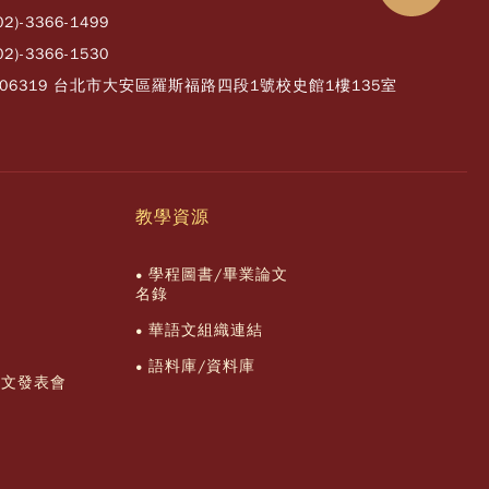
02)-3366-1499
02)-3366-1530
106319 台北市大安區羅斯福路四段1號校史館1樓135室
教學資源
學程圖書/畢業論文
名錄
華語文組織連結
語料庫/資料庫
論文發表會
流