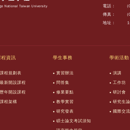
電話 :
(
e National Taiwan University
傳真 :
(
地址 :
課程資訊
學生事務
學術活動
課程規劃表
實習辦法
演講
最新開設課程
問答集
工作坊
歷年開設課程
修業要點
研討會
課程架構
教學實習
研究生
研究發表
國際交
碩士論文考試須知