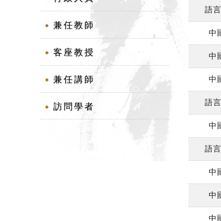
語
兼任教師
中
客座教授
中
兼任講師
中
語
訪問學者
中
語
中
中
中