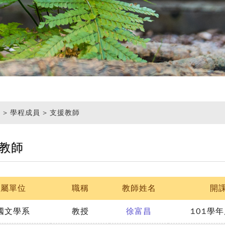
頁
> 學程成員 > 支援教師
教師
所屬單位
職稱
教師姓名
開
國文學系
教授
徐富昌
101學