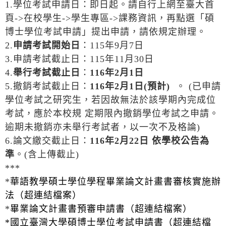
1.學位考試申請日：即日起。請自行上網至臺大首
頁->在校學生->學生專區->課務資訊，再點選「碩
博士學位考試申請」提出申請，請依規定辦理。
2.
申請考試開始日
：115年9月7日
3.申請考試截止日：115年11月30日
4.
舉行考試截止日
：
116
年
2
月
1
日
5.撤銷考試截止日：
116
年
2
月
1
日
(
預計
)
。 (已申請
學位考試之研究生，若因故無法於該學期內完成位
考試，應於本校規 定期限內撤銷學位考試之申請。
逾期未撤銷亦未舉行考試者，以一次不及格論)
6.論文繳交截止日：
116
年
2
月
22
日
依學校公告為
準
。(含上傳截止)
***
*
華語教學碩士學位學程畢業論文計畫書審核實施辦
法（超連結檔案）
*
畢業論文計畫書預審申請書（超連結檔案）
*國立臺灣大學碩博士學位考試申請書（超連結檔