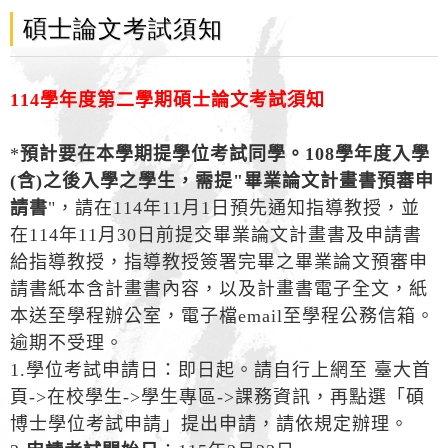
碩士論文考試須知
114學年度第二學期碩士論文考試須知
*
預計要在本學期提學位考試同學。108學年度入學
(含)之後入學之學生，需提"畢業論文計畫書預審申
請書
"，請在114年11月1日預先通知指導教授，並
在114年11月30日前提交畢業論文計畫書及申請書
給指導教授，指導教授簽署完畢之畢業論文預審申
請書紙本含計畫書內容，以及計畫書電子全文，紙
本送至學程辦公室，電子檔email至學程公務信箱。
逾期不受理。
1.學位考試申請日：即日起。請自行上網至 臺大首
頁->在校學生->學生專區->課務資訊，再點選「碩
博士學位考試申請」提出申請，請依規定辦理。