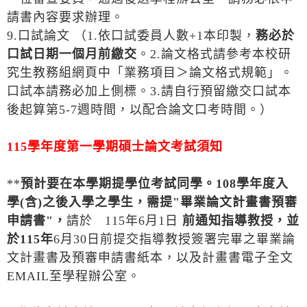
請書內容要求辦理。
9.口試論文 （1.依口試委員人數+1本印製，
務必於
口試日期一個月前繳交
。2.論文格式請參考本校研
究生教務組網頁中「業務項目＞論文格式規範」。
口試本請務必加上側標。3.請自行預留繳交口試本
後起算第5-7週時間，以配合論文口考時間。）
115
學年度第一學期碩士論文考試須知
**
預計要在本學期提學位考試同學。
108
學年度入
學
(
含
)
之後入學之學生，需提
"
畢業論文計畫書預審
申請書
"
，
請於 115年6月1日
前通知指導教授，並
於
115
年
6月30日前提交指導教授簽署完畢之畢業論
文計畫書及預審申請書紙本，以及計畫書電子全文
EMAIL至學程辦公室。