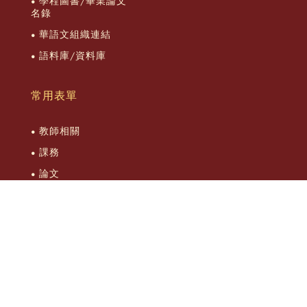
學程圖書/畢業論文
名錄
華語文組織連結
語料庫/資料庫
常用表單
教師相關
課務
論文
實習
綜合
Copyright © Graduate Program of Teaching Chinese as a Second
Language National Taiwan University © 2026 all rights reserved.
Designed by
DeviseTop