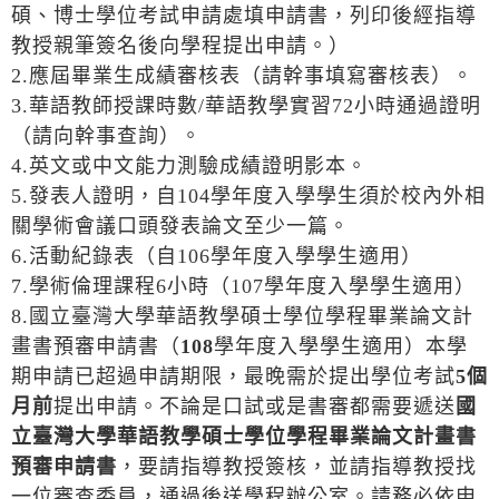
碩、博士學位考試申請處填申請書，列印後經指導
教授親筆簽名後向學程提出申請。）
2.應屆畢業生成績審核表（請幹事填寫審核表）。
3.華語教師授課時數/華語教學實習72小時通過證明
（請向幹事查詢）。
4.英文或中文能力測驗成績證明影本。
5.發表人證明，自104學年度入學學生須於校內外相
關學術會議口頭發表論文至少一篇。
6.活動紀錄表（自106學年度入學學生適用）
7.學術倫理課程6小時（107學年度入學學生適用）
8.國立臺灣大學華語教學碩士學位學程畢業論文計
畫書預審申請書（
108
學年度入學學生適用）本學
期申請已超過申請期限，最晚需於提出學位考試
5
個
月前
提出申請。不論是口試或是書審都需要遞送
國
立臺灣大學華語教學碩士學位學程畢業論文計畫書
預審申請書
，要請指導教授簽核，並請指導教授找
一位審查委員，通過後送學程辦公室。請務必依申