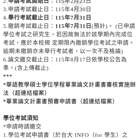
2.
申請考試開始日
：115年2月23日
3.申請考試截止日：115年4月30日
4.
舉行考試截止日
：
115年7月31日
5.撤銷考試截止日：
115年7月31日
(預計)。 (已申請
學位考試之研究生，若因故無法於該學期內完成位
考試，應於本校規 定期限內撤銷學位考試之申請。
逾期未撤銷亦未舉行考試者，以一次不及格論)
6.論文繳交截止日：115年8月17日依學校公告為
準。(含上傳截止)
***
*
華語教學碩士學位學程畢業論文計畫書審核實施辦
法（超連結檔案）
*
畢業論文計畫書預審申請書（超連結檔案）
學位考試須知
*申請時請繳交
1.學位考試申請書（於台大 INFO（for 學生）之