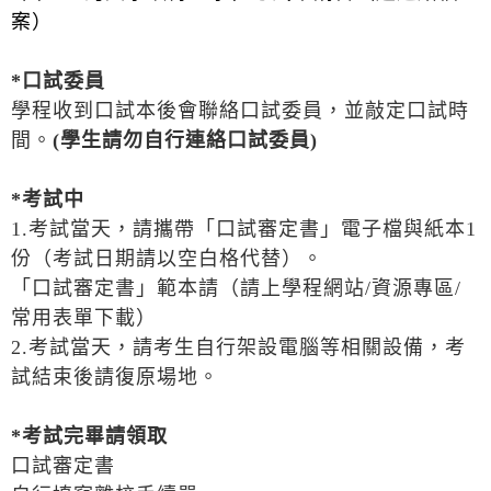
案）
*
口試委員
學程收到口試本後會聯絡口試委員，並敲定口試時
間。
(
學生請勿自行連絡口試委員
)
*
考試中
1.考試當天，請攜帶「口試審定書」電子檔與紙本1
份（考試日期請以空白格代替）。
「口試審定書」範本請（請上學程網站/資源專區/
常用表單下載）
2.考試當天，請考生自行架設電腦等相關設備，考
試結束後請復原場地。
*
考試完畢請領取
口試審定書