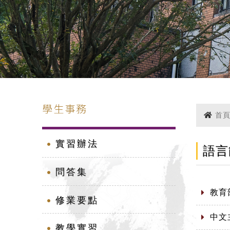
學生事務
首
實習辦法
語言
問答集
教育
修業要點
中文
教學實習