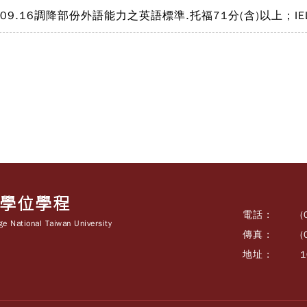
.09.16調降部份外語能力之英語標準.托福71分(含)以上；IEL
士學位學程
電話 :
(
e National Taiwan University
傳真 :
(
地址 :