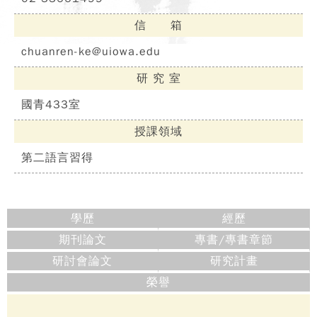
信 箱
chuanren-ke@uiowa.edu
研 究 室
國青433室
授課領域
第二語言習得
學歷
經歷
期刊論文
專書/專書章節
研討會論文
研究計畫
榮譽