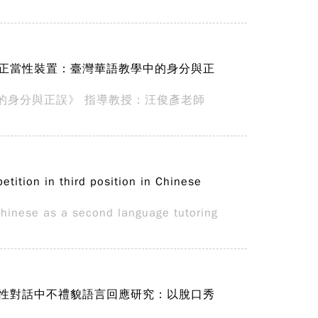
 《語言正當性裝置：臺灣華語教學中的身分與正
的身分與正誤》 指導教授：汪俊彥老師
in third position in Chinese
ese as a second language tutoring
懿 機構性對話中不禮貌語言回應研究：以脫口秀