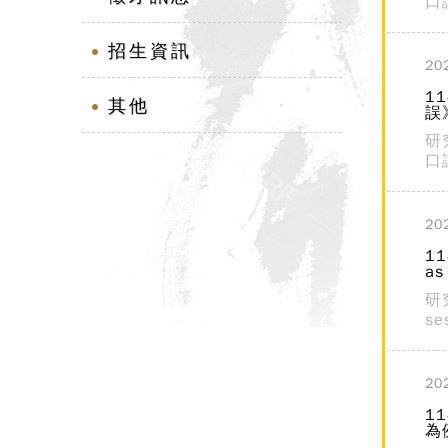
口
招生資訊
20
1
其他
誤
研
口
20
11
as
研究
s
20
1
為