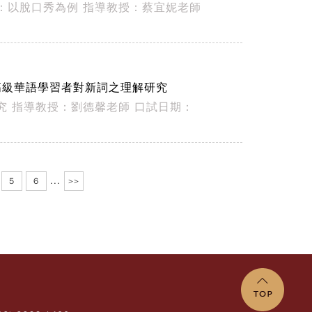
：以脫口秀為例 指導教授：蔡宜妮老師
廷 中高級華語學習者對新詞之理解研究
究 指導教授：劉德馨老師 口試日期：
5
6
...
>>