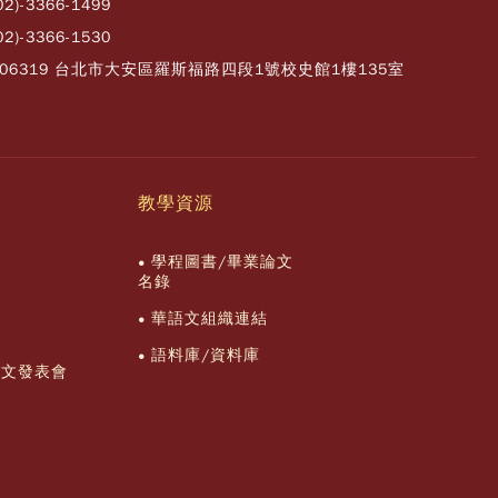
02)-3366-1499
02)-3366-1530
106319 台北市大安區羅斯福路四段1號校史館1樓135室
教學資源
學程圖書/畢業論文
名錄
華語文組織連結
語料庫/資料庫
論文發表會
流