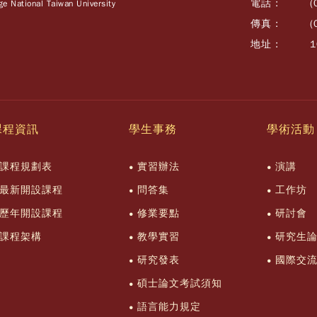
電話 :
(
e National Taiwan University
傳真 :
(
地址 :
課程資訊
學生事務
學術活動
課程規劃表
實習辦法
演講
最新開設課程
問答集
工作坊
歷年開設課程
修業要點
研討會
課程架構
教學實習
研究生
研究發表
國際交
碩士論文考試須知
語言能力規定